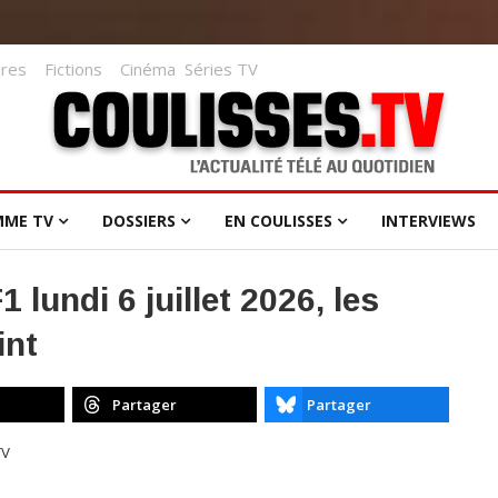
res
Fictions
Cinéma
Séries TV
MME TV
DOSSIERS
EN COULISSES
INTERVIEWS
 lundi 6 juillet 2026, les
int
Partager
Partager
TV