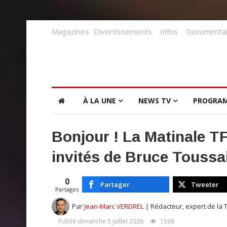
Magazines
Divertissements
Infos
Documentai
À LA UNE
NEWS TV
PROGRA
Bonjour ! La Matinale TF1
invités de Bruce Toussa
0
Partager
Tweeter
Partages
Par
Jean-Marc VERDREL
| Rédacteur, expert de la 
Publié dimanche 5 juillet 2026
1568