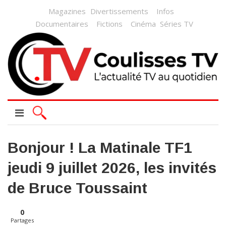
Magazines
Divertissements
Infos
Documentaires
Fictions
Cinéma
Séries TV
Bonjour ! La Matinale TF1
jeudi 9 juillet 2026, les invités
de Bruce Toussaint
0
Partages