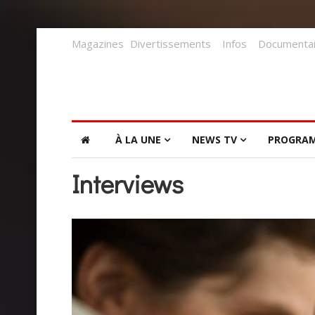
Magazines
Divertissements
Infos
Documentai
À LA UNE
NEWS TV
PROGRA
Interviews