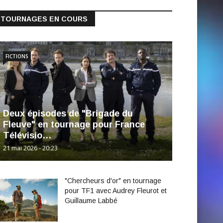
TOURNAGES EN COURS
FICTIONS
Deux épisodes de "Brigade du
Fleuve" en tournage pour France
Télévisio…
21 mai 2026 - 20:23
"Chercheurs d'or" en tournage
pour TF1 avec Audrey Fleurot et
Guillaume Labbé