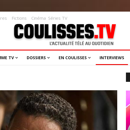
res
Fictions
Cinéma
Séries TV
MME TV
DOSSIERS
EN COULISSES
INTERVIEWS