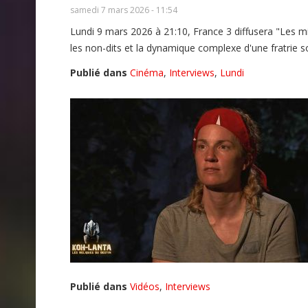
samedi 7 mars 2026 - 11:54
Lundi 9 mars 2026 à 21:10, France 3 diffusera "Les mi
les non-dits et la dynamique complexe d'une fratrie 
Publié dans
Cinéma
,
Interviews
,
Lundi
Publié dans
Vidéos
,
Interviews