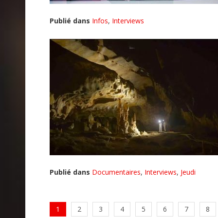
Publié dans
Infos
,
Interviews
Publié dans
Documentaires
,
Interviews
,
Jeudi
1
2
3
4
5
6
7
8