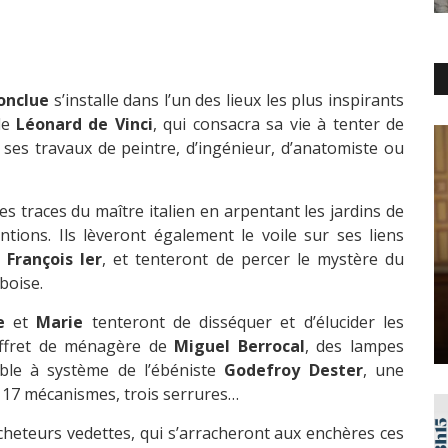
conclue
s’installe dans l’un des lieux les plus inspirants
de
Léonard de Vinci
, qui consacra sa vie à tenter de
s ses travaux de peintre, d’ingénieur, d’anatomiste ou
es traces du maître italien en arpentant les jardins de
ntions. Ils lèveront également le voile sur ses liens
François Ier
, et tenteront de percer le mystère du
boise.
e
et
Marie
tenteront de disséquer et d’élucider les
ffret de ménagère de
Miguel Berrocal
, des lampes
le à système de l’ébéniste
Godefroy Dester
, une
17 mécanismes, trois serrures…
cheteurs vedettes, qui s’arracheront aux enchères ces