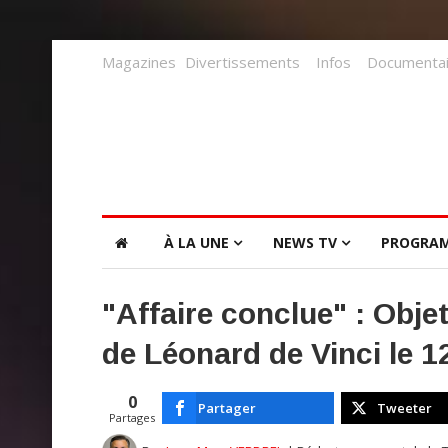
Magazines
Divertissements
Infos
Documentai
À LA UNE
NEWS TV
PROGRA
"Affaire conclue" : Obje
de Léonard de Vinci le 1
0
Partager
Tweeter
Partages