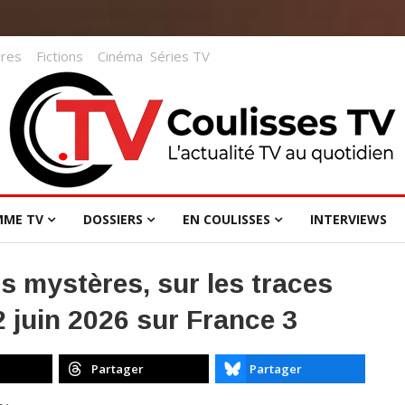
res
Fictions
Cinéma
Séries TV
MME TV
DOSSIERS
EN COULISSES
INTERVIEWS
ts mystères, sur les traces
2 juin 2026 sur France 3
Partager
Partager