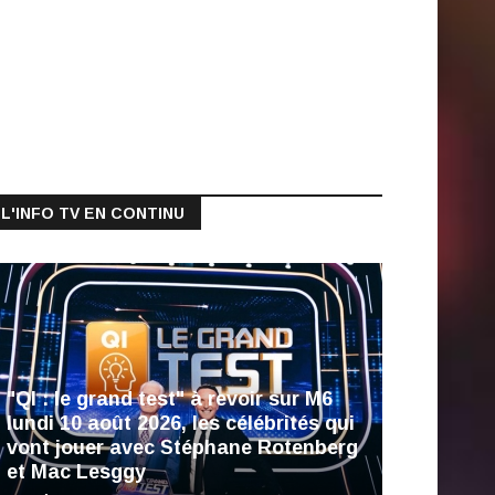
L'INFO TV EN CONTINU
"QI : le grand test" à revoir sur M6
lundi 10 août 2026, les célébrités qui
vont jouer avec Stéphane Rotenberg
et Mac Lesggy