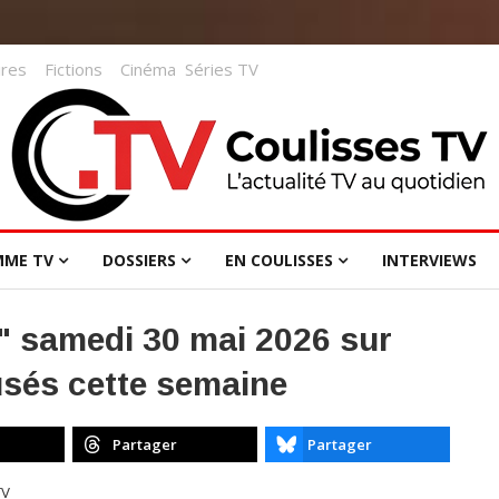
res
Fictions
Cinéma
Séries TV
MME TV
DOSSIERS
EN COULISSES
INTERVIEWS
" samedi 30 mai 2026 sur
usés cette semaine
Partager
Partager
TV