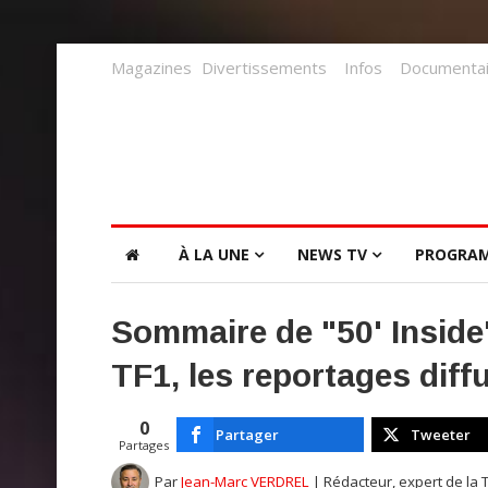
Magazines
Divertissements
Infos
Documentai
À LA UNE
NEWS TV
PROGRA
Sommaire de "50' Inside
TF1, les reportages diff
0
Partager
Tweeter
Partages
Par
Jean-Marc VERDREL
| Rédacteur, expert de la 