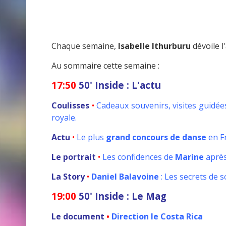
Chaque semaine,
Isabelle Ithurburu
dévoile l
Au sommaire cette semaine :
17:50
50' Inside : L'actu
Coulisses
•
Cadeaux souvenirs, visites guidées e
royale.
Actu
•
Le plus
grand concours de danse
en F
Le portrait
•
Les confidences de
Marine
après 
La Story
•
Daniel Balavoine
: Les secrets de 
19:00
50' Inside : Le Mag
Le document
•
Direction le Costa Rica