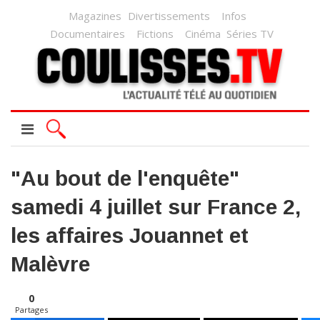
Magazines
Divertissements
Infos
Documentaires
Fictions
Cinéma
Séries TV
"Au bout de l'enquête"
samedi 4 juillet sur France 2,
les affaires Jouannet et
Malèvre
0
Partages