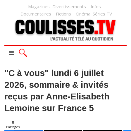
Magazines
Divertissements
Infos
Documentaires
Fictions
Cinéma
Séries TV
"C à vous" lundi 6 juillet
2026, sommaire & invités
reçus par Anne-Elisabeth
Lemoine sur France 5
0
Partages