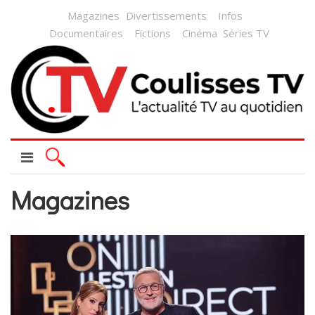
Magazines
Divertissements
Infos
Documentaires
Fictions
Cinéma
Séries TV
Magazines