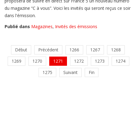
proposera de suivre en direct sur France 5 un nouveau numéro
du magazine “C à vous”. Voici les invités qui seront reçus ce soir
dans l'émission.
Publié dans
Magazines
,
Invités des émissions
Début
Précédent
1266
1267
1268
1269
1270
1271
1272
1273
1274
1275
Suivant
Fin