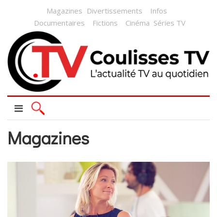
Magazines
Divertissements
Infos
Documentaires
Fictions
Cinéma
Séries TV
Magazines