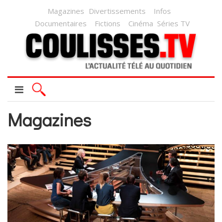
Magazines
Divertissements
Infos
Documentaires
Fictions
Cinéma
Séries TV
Magazines