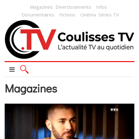
Magazines
Divertissements
Infos
Documentaires
Fictions
Cinéma
Séries TV
Magazines