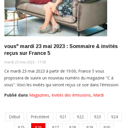
vous" mardi 23 mai 2023 : Sommaire & invités
reçus sur France 5
mardi 23 mai 2023 - 17:05
Ce mardi 23 mai 2023 à partir de 19:00, France 5 vous
proposera de suivre un nouveau numéro du magazine "C à
vous". Voici les invités qui seront reçus ce soir dans l'émission.
Publié dans
Magazines
,
Invités des émissions
,
Mardi
Début
Précédent
921
922
923
924
925
926
927
928
929
930