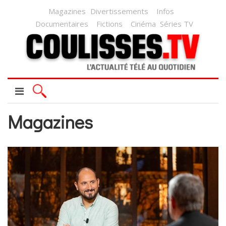
Magazines
Divertissements
Infos
Documentaires
Fictions
Cinéma
Séries TV
Magazines