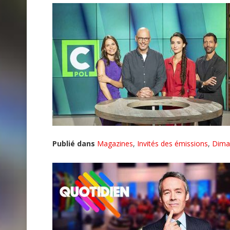
Publié dans
Magazines
,
Invités des émissions
,
Dima