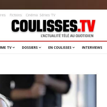
res
Fictions
Cinéma
Séries TV
MME TV
DOSSIERS
EN COULISSES
INTERVIEWS