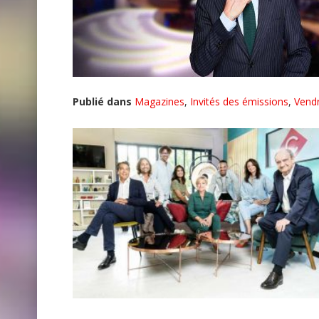
Publié dans
Magazines
,
Invités des émissions
,
Vendr