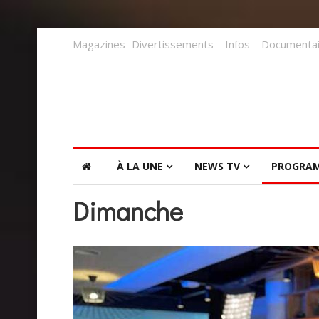
Magazines
Divertissements
Infos
Documentai
À LA UNE
NEWS TV
PROGRA
Dimanche