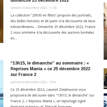
dimanche 25 décembre 2022
samedi 24 décembre 2022 - 11:06
La collection “20h30 en fêtes” propose des portraits,
des belles histoires et de partir à la découverte de lieux
extraordinaires.... Dimanche 25 décembre 2022, France
2 vous emmène à la découverte des aurores boréales
en…
“13h15, le dimanche” au sommaire : «
Reprises Mania » ce 25 décembre 2022
sur France 2
samedi 24 décembre 2022 - 10:01
Ce 25 décembre 2022, Laurent Delahousse vous
proposera de découvrir dans “13h15, le dimanche” sur
France 2, « Reprises Mania », un reportage signé
Bertrand Jeanneau et Thibault Pomares.