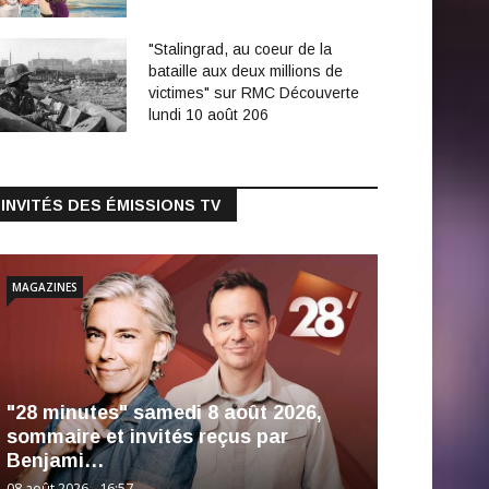
"Stalingrad, au coeur de la
bataille aux deux millions de
victimes" sur RMC Découverte
lundi 10 août 206
INVITÉS DES ÉMISSIONS TV
MAGAZINES
"28 minutes" samedi 8 août 2026,
sommaire et invités reçus par
Benjami…
08 août 2026 - 16:57