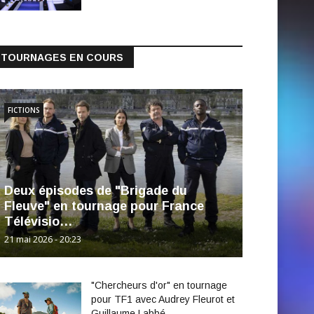
TOURNAGES EN COURS
FICTIONS
Deux épisodes de "Brigade du
Fleuve" en tournage pour France
Télévisio…
21 mai 2026 - 20:23
"Chercheurs d'or" en tournage
pour TF1 avec Audrey Fleurot et
Guillaume Labbé