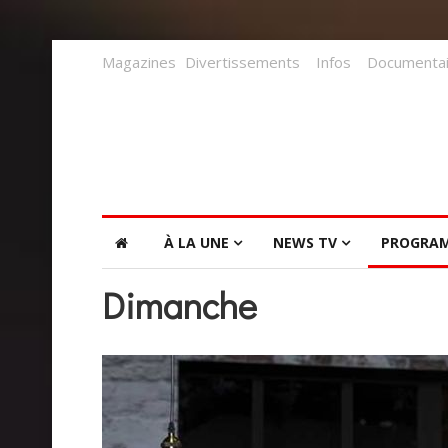
Magazines
Divertissements
Infos
Documentai
À LA UNE
NEWS TV
PROGRA
Dimanche