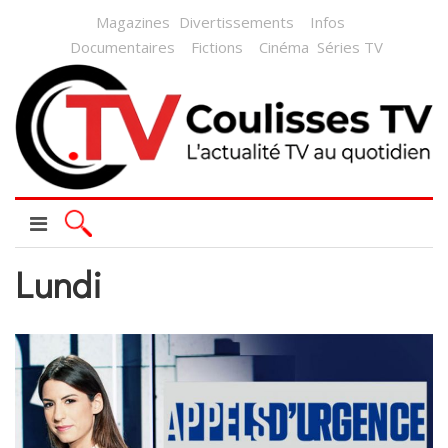
Magazines
Divertissements
Infos
Documentaires
Fictions
Cinéma
Séries TV
Lundi