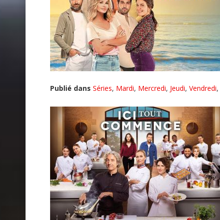
Publié dans
Séries
,
Mardi
,
Mercredi
,
Jeudi
,
Vendredi