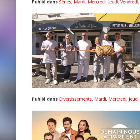
Publié dans
Séries
,
Mardi
,
Mercredi
,
Jeudi
,
Vendredi
Publié dans
Divertissements
,
Mardi
,
Mercredi
,
Jeudi