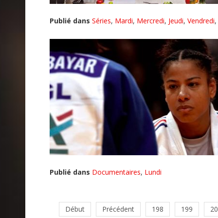
Publié dans
Séries
,
Mardi
,
Mercredi
,
Jeudi
,
Vendredi
Publié dans
Documentaires
,
Lundi
Début
Précédent
198
199
20