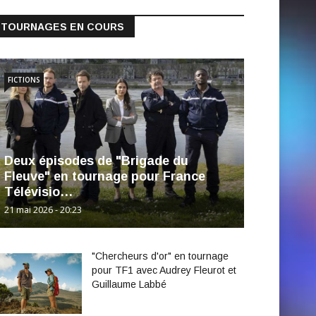
TOURNAGES EN COURS
FICTIONS
Deux épisodes de "Brigade du
Fleuve" en tournage pour France
Télévisio…
21 mai 2026 - 20:23
"Chercheurs d'or" en tournage
pour TF1 avec Audrey Fleurot et
Guillaume Labbé