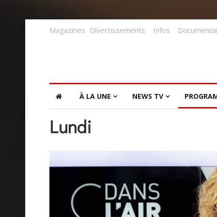
Magazines
Divertissements
Infos
Documentai
À LA UNE
NEWS TV
PROGRA
Lundi