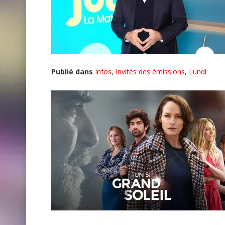
Publié dans
Infos
,
Invités des émissions
,
Lundi