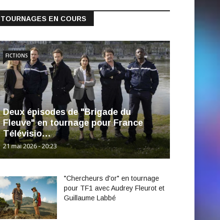
TOURNAGES EN COURS
FICTIONS
Deux épisodes de "Brigade du
Fleuve" en tournage pour France
Télévisio…
21 mai 2026 - 20:23
"Chercheurs d'or" en tournage
pour TF1 avec Audrey Fleurot et
Guillaume Labbé