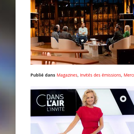
Publié dans
Magazines
,
Invités des émissions
,
Merc