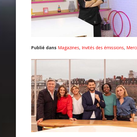
Publié dans
Magazines
,
Invités des émissions
,
Merc