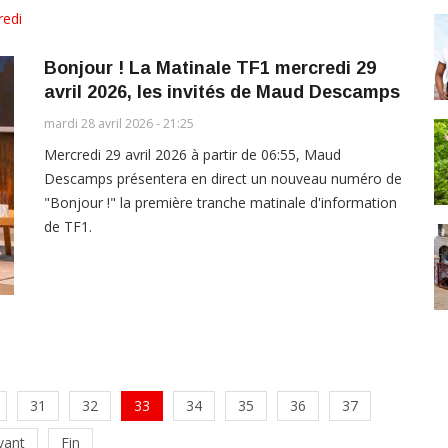
redi
Bonjour ! La Matinale TF1 mercredi 29
avril 2026, les invités de Maud Descamps
mardi 28 avril 2026 - 21:25
Mercredi 29 avril 2026 à partir de 06:55, Maud
Descamps présentera en direct un nouveau numéro de
"Bonjour !" la première tranche matinale d'information
de TF1.
31
32
33
34
35
36
37
vant
Fin