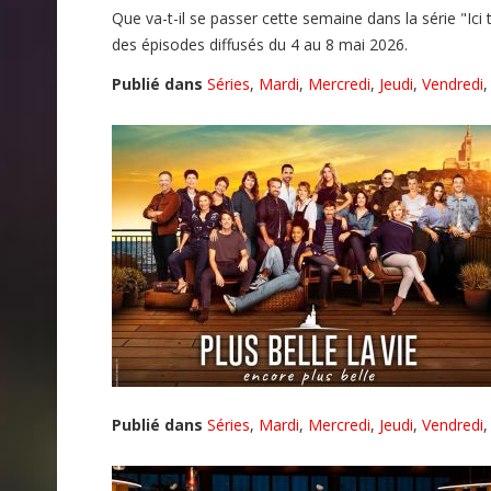
Que va-t-il se passer cette semaine dans la série "Ic
des épisodes diffusés du 4 au 8 mai 2026.
Publié dans
Séries
,
Mardi
,
Mercredi
,
Jeudi
,
Vendredi
Publié dans
Séries
,
Mardi
,
Mercredi
,
Jeudi
,
Vendredi