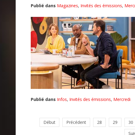
Publié dans
Magazines
,
Invités des émissions
,
Merc
Publié dans
Infos
,
Invités des émissions
,
Mercredi
Début
Précédent
28
29
30
Sui