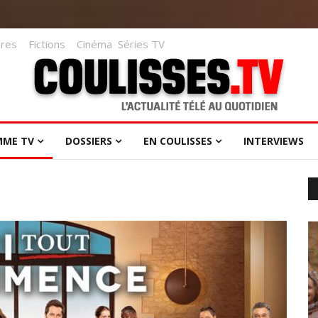
res
Fictions
Cinéma
Séries TV
MME TV
DOSSIERS
EN COULISSES
INTERVIEWS