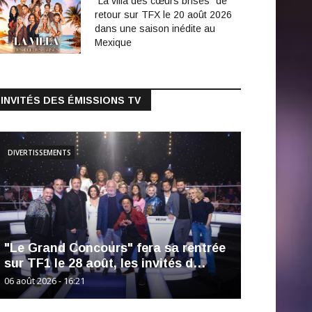
"La villa des cœurs brisés" de
retour sur TFX le 20 août 2026
dans une saison inédite au
Mexique
INVITÉS DES ÉMISSIONS TV
DIVERTISSEMENTS
"Le Grand Concours" fera sa rentrée
sur TF1 le 28 août, les invités d…
06 août 2026 - 16:21