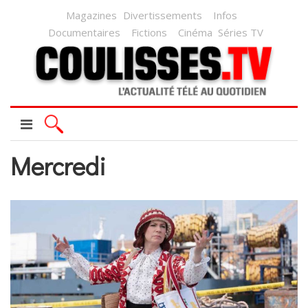
Magazines
Divertissements
Infos
Documentaires
Fictions
Cinéma
Séries TV
Mercredi