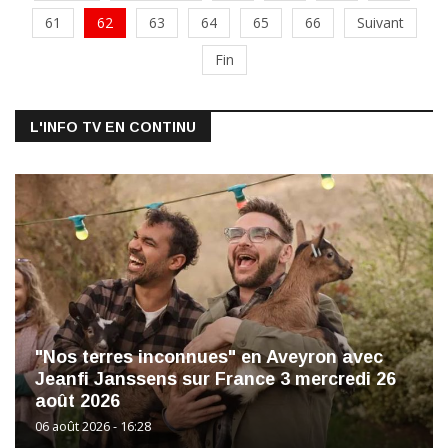
61
62
63
64
65
66
Suivant
Fin
L'INFO TV EN CONTINU
"Nos terres inconnues" en Aveyron avec
Jeanfi Janssens sur France 3 mercredi 26
août 2026
06 août 2026 - 16:28