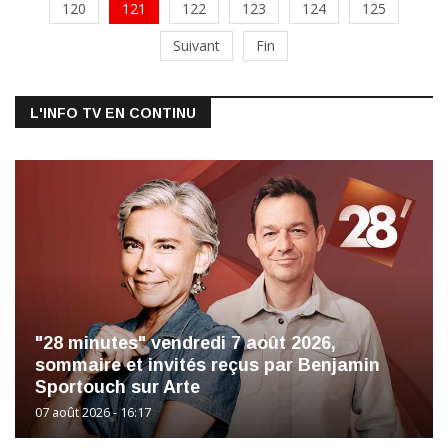
120
121
122
123
124
125
Suivant
Fin
L'INFO TV EN CONTINU
"28 minutes" vendredi 7 août 2026,
sommaire et invités reçus par Benjamin
Sportouch sur Arte
07 août 2026 - 16:17