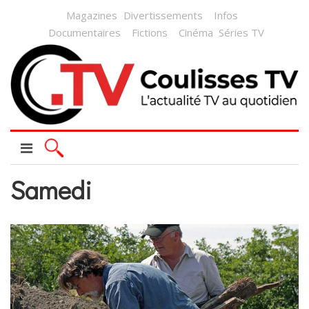
Magazines
Divertissements
Infos
Documentaires
Fictions
Cinéma
Séries TV
Samedi