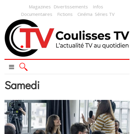
Magazines
Divertissements
Infos
Documentaires
Fictions
Cinéma
Séries TV
Samedi