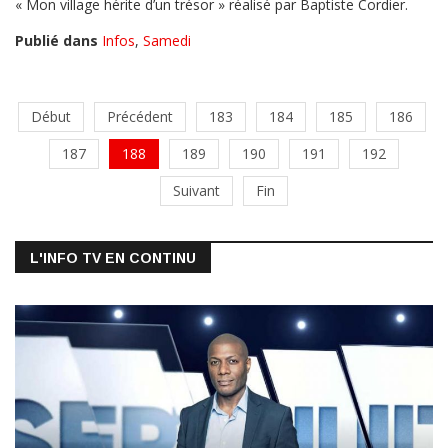
« Mon village hérite d’un trésor » réalisé par Baptiste Cordier.
Publié dans
Infos
,
Samedi
Début
Précédent
183
184
185
186
187
188
189
190
191
192
Suivant
Fin
L'INFO TV EN CONTINU