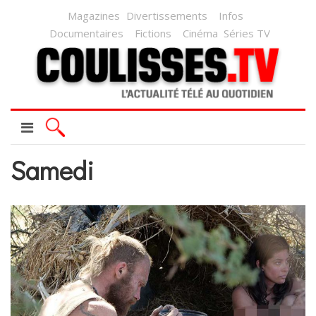
Magazines
Divertissements
Infos
Documentaires
Fictions
Cinéma
Séries TV
Samedi