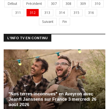
Début
Précédent
307
308
309
310
311
312
313
314
315
316
Suivant
Fin
L'INFO TV EN CONTINU
"Nos terres inconnues" en Aveyron avec
Jeanfi Janssens sur France 3 mercredi 26
août 2026