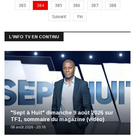
383
384
385
386
387
388
Suivant
Fin
L'INFO TV EN CONTINU
"Sept à Huit" dimanche 9 août 2026 sur
TF1, sommaire du magazine (vidéo)
08 août 2026 - 20:16