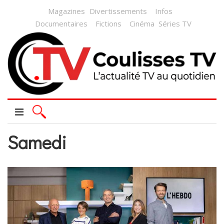
Magazines
Divertissements
Infos
Documentaires
Fictions
Cinéma
Séries TV
Samedi