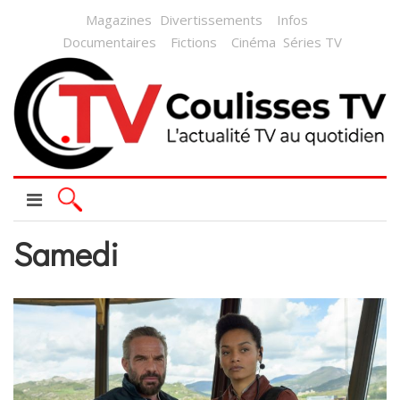
Magazines
Divertissements
Infos
Documentaires
Fictions
Cinéma
Séries TV
Samedi