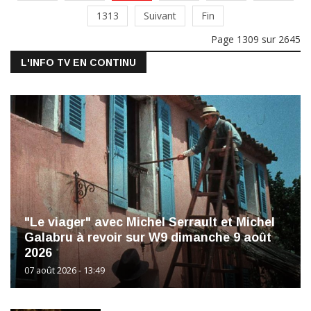
1313
Suivant
Fin
Page 1309 sur 2645
L'INFO TV EN CONTINU
"Le viager" avec Michel Serrault et Michel
Galabru à revoir sur W9 dimanche 9 août
2026
07 août 2026 - 13:49