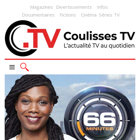
Magazines
Divertissements
Infos
Documentaires
Fictions
Cinéma
Séries TV