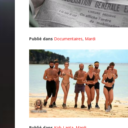
Publié dans
Documentaires
,
Mardi
Publié dans
Koh-Lanta
,
Mardi