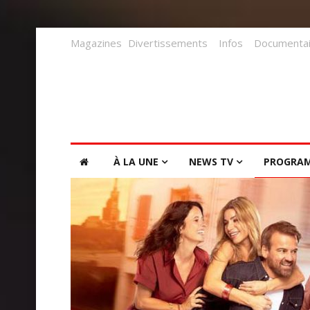
Magazines
Divertissements
Infos
Documentai
À LA UNE
NEWS TV
PROGRA