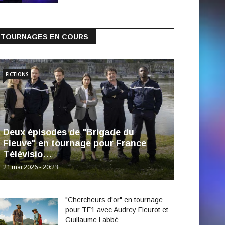
TOURNAGES EN COURS
FICTIONS
Deux épisodes de "Brigade du
Fleuve" en tournage pour France
Télévisio…
21 mai 2026 - 20:23
"Chercheurs d'or" en tournage
pour TF1 avec Audrey Fleurot et
Guillaume Labbé