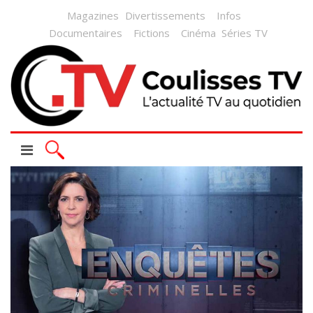
Magazines
Divertissements
Infos
Documentaires
Fictions
Cinéma
Séries TV