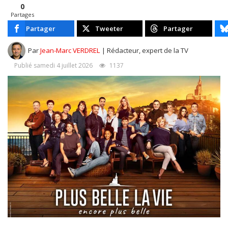
0
Partages
Partager
Tweeter
Partager
Par
Jean-Marc VERDREL
| Rédacteur, expert de la TV
Publié samedi 4 juillet 2026
1137