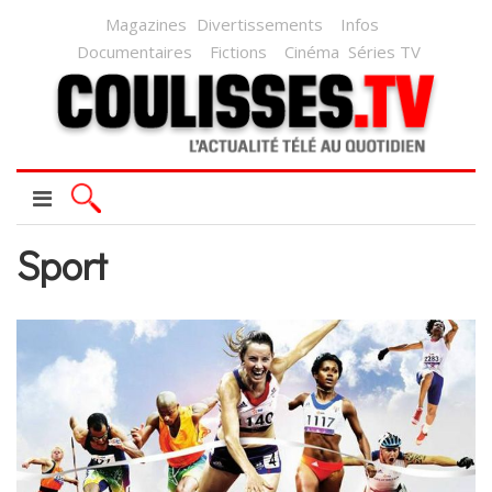
Magazines
Divertissements
Infos
Documentaires
Fictions
Cinéma
Séries TV
Sport