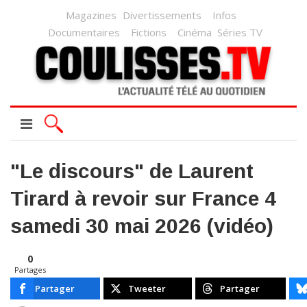
Magazines
Divertissements
Infos
Documentaires
Fictions
Cinéma
Séries TV
"Le discours" de Laurent
Tirard à revoir sur France 4
samedi 30 mai 2026 (vidéo)
0
Partages
Partager
Tweeter
Partager