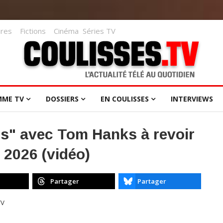
res
Fictions
Cinéma
Séries TV
MME TV
DOSSIERS
EN COULISSES
INTERVIEWS
ips" avec Tom Hanks à revoir
 2026 (vidéo)
Partager
Partager
TV