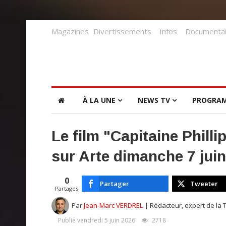
Magazines
Divertissements
Infos
Documentai
À LA UNE
NEWS TV
PROGRA
Le film "Capitaine Phill
sur Arte dimanche 7 juin
0
Partager
Tweeter
Partages
Par
Jean-Marc VERDREL
| Rédacteur, expert de la 
Publié vendredi 5 juin 2026
2718