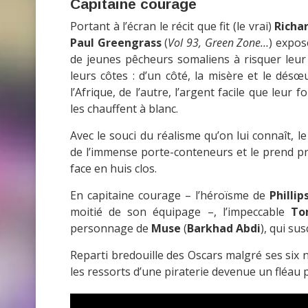
Capitaine courage
Portant à l’écran le récit que fit (le vrai)
Richar
Paul Greengrass
(
Vol 93, Green Zone…
) expos
de jeunes pêcheurs somaliens à risquer leu
leurs côtes : d’un côté, la misère et le dé
l’Afrique, de l’autre, l’argent facile que leur
les chauffent à blanc.
Avec le souci du réalisme qu’on lui connaît, l
de l’immense porte-conteneurs et le prend pr
face en huis clos.
En capitaine courage – l’héroïsme de
Phillip
moitié de son équipage –, l’impeccable
To
personnage de
Muse
(
Barkhad Abdi
), qui sus
Reparti bredouille des Oscars malgré ses six
les ressorts d’une piraterie devenue un fléau