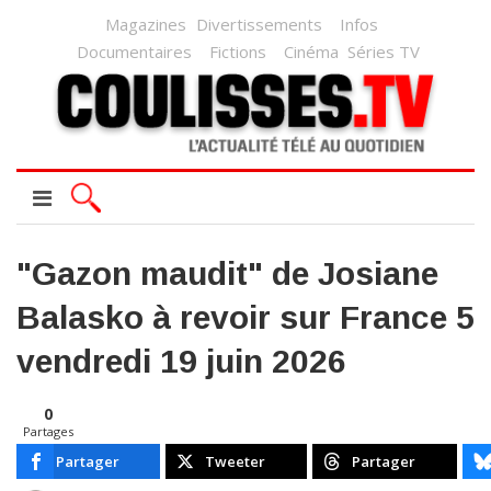
Magazines
Divertissements
Infos
Documentaires
Fictions
Cinéma
Séries TV
"Gazon maudit" de Josiane
Balasko à revoir sur France 5
vendredi 19 juin 2026
0
Partages
Partager
Tweeter
Partager