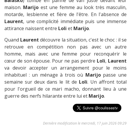
Balasko
) tombe en panne de van juste devant leur
maison.
Marijo
est une femme au look très masculin,
motarde, lesbienne et fière de l'être. En l'absence de
Laurent
, une complicité immédiate puis une immense
attirance naissent entre
Loli
et
Marijo
.
Quand
Laurent
découvre la situation, c'est le choc : il se
retrouve en compétition non pas avec un autre
homme, mais avec une femme pour reconquérir le
cœur de son épouse. Pour ne pas perdre
Loli
,
Laurent
va devoir accepter un arrangement pour le moins
inhabituel : un ménage à trois où
Marijo
passe une
semaine sur deux dans le lit de
Loli
. Un affront total
pour l'orgueil de ce mari macho, donnant lieu à une
guerre des nerfs hilarante entre lui et
Marijo
.
Dernière modification le mercredi, 17 juin 2026 09:29