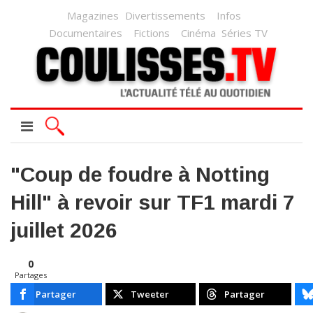
Magazines
Divertissements
Infos
Documentaires
Fictions
Cinéma
Séries TV
"Coup de foudre à Notting
Hill" à revoir sur TF1 mardi 7
juillet 2026
0
Partages
Partager
Tweeter
Partager