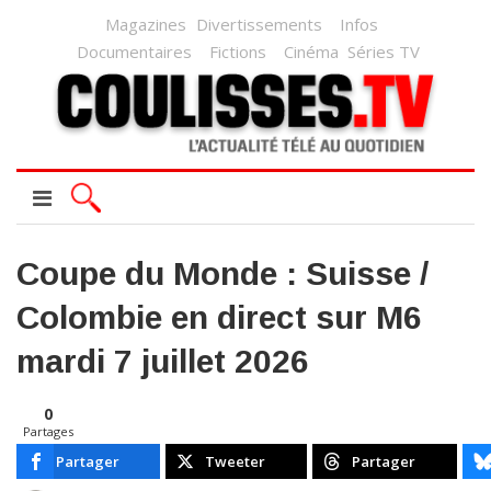
Magazines
Divertissements
Infos
Documentaires
Fictions
Cinéma
Séries TV
Coupe du Monde : Suisse /
Colombie en direct sur M6
mardi 7 juillet 2026
0
Partages
Partager
Tweeter
Partager