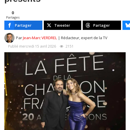
0
Partages
Partager
Tweeter
Partager
Par
Jean-Marc VERDREL
| Rédacteur, expert de la TV
Publié mercredi 15 avril 2026
2151