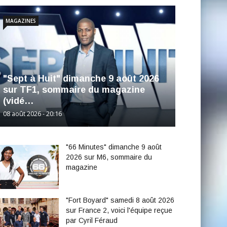
MAGAZINES
"Sept à Huit" dimanche 9 août 2026
sur TF1, sommaire du magazine
(vidé…
08 août 2026 - 20:16
"66 Minutes" dimanche 9 août
2026 sur M6, sommaire du
magazine
"Fort Boyard" samedi 8 août 2026
sur France 2, voici l'équipe reçue
par Cyril Féraud