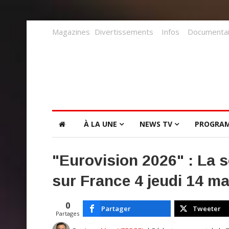
Magazines
Divertissements
Infos
Documentai
À LA UNE
NEWS TV
PROGRA
"Eurovision 2026" : La s
sur France 4 jeudi 14 ma
0
Partager
Tweeter
Partages