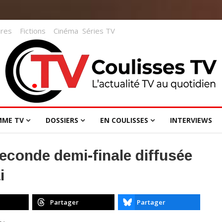
res
Fictions
Cinéma
Séries TV
MME TV
DOSSIERS
EN COULISSES
INTERVIEWS
econde demi-finale diffusée
i
Partager
Partager