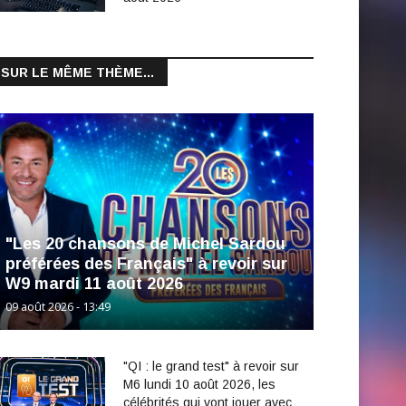
SUR LE MÊME THÈME...
"Les 20 chansons de Michel Sardou
préférées des Français" à revoir sur
W9 mardi 11 août 2026
09 août 2026 - 13:49
"QI : le grand test" à revoir sur
M6 lundi 10 août 2026, les
célébrités qui vont jouer avec