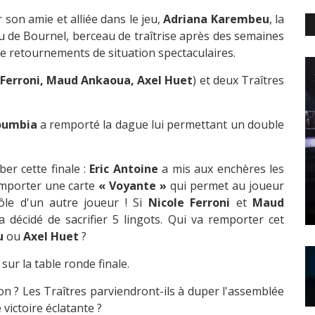
 son amie et alliée dans le jeu,
Adriana Karembeu
, la
au de Bournel, berceau de traîtrise après des semaines
 retournements de situation spectaculaires.
 Ferroni, Maud Ankaoua, Axel Huet
) et deux Traîtres
oumbia
a remporté la dague lui permettant un double
er cette finale :
Eric Antoine
a mis aux enchères les
emporter une carte
« Voyante »
qui permet au joueur
rôle d'un autre joueur ! Si
Nicole Ferroni
et
Maud
 décidé de sacrifier 5 lingots. Qui va remporter cet
u
ou
Axel Huet
?
sur la table ronde finale.
on ? Les Traîtres parviendront-ils à duper l'assemblée
victoire éclatante ?