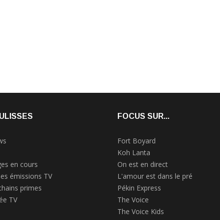
ULISSES
FOCUS SUR...
ws
Fort Boyard
Koh Lanta
es en cours
On est en direct
des émissions TV
L'amour est dans le pré
chains primes
Pékin Express
rée TV
The Voice
The Voice Kids