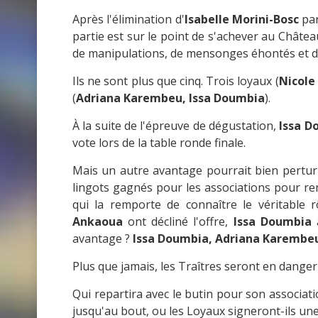
Après l'élimination d'
Isabelle Morini-Bosc
par
partie est sur le point de s'achever au Châte
de manipulations, de mensonges éhontés et de
Ils ne sont plus que cinq. Trois loyaux (
Nicole
(
Adriana Karembeu, Issa Doumbia
).
À la suite de l'épreuve de dégustation,
Issa D
vote lors de la table ronde finale.
Mais un autre avantage pourrait bien perturb
lingots gagnés pour les associations pour r
qui la remporte de connaître le véritable 
Ankaoua
ont décliné l'offre,
Issa Doumbia
a
avantage ?
Issa Doumbia, Adriana Karembe
Plus que jamais, les Traîtres seront en danger 
Qui repartira avec le butin pour son associati
jusqu'au bout, ou les Loyaux signeront-ils une 