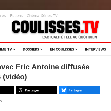
res
Fictions
Cinéma
Séries TV
MME TV
DOSSIERS
EN COULISSES
INTERVIEWS
 avec Eric Antoine diffusée
 (vidéo)
Partager
Partager
TV