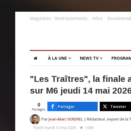
Magazines
Divertissements
Infos
Documentai
À LA UNE
NEWS TV
PROGRA
"Les Traîtres", la finale
sur M6 jeudi 14 mai 2026
0
Partager
Tweeter
Partages
Par
Jean-Marc VERDREL
| Rédacteur, expert de la 
Publié mardi 12 mai 2026
1069