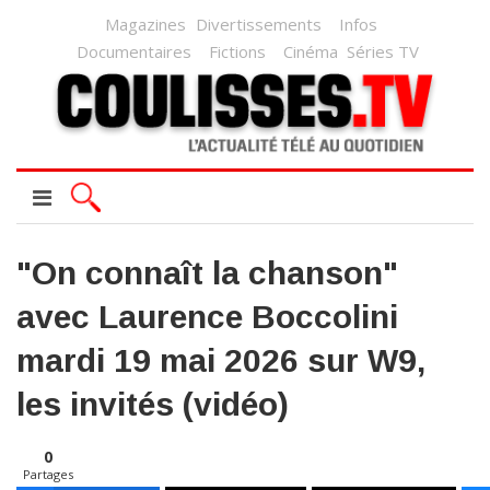
Magazines
Divertissements
Infos
Documentaires
Fictions
Cinéma
Séries TV
"On connaît la chanson"
avec Laurence Boccolini
mardi 19 mai 2026 sur W9,
les invités (vidéo)
0
Partages