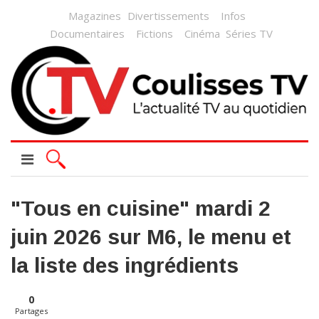
Magazines
Divertissements
Infos
Documentaires
Fictions
Cinéma
Séries TV
"Tous en cuisine" mardi 2
juin 2026 sur M6, le menu et
la liste des ingrédients
0
Partages