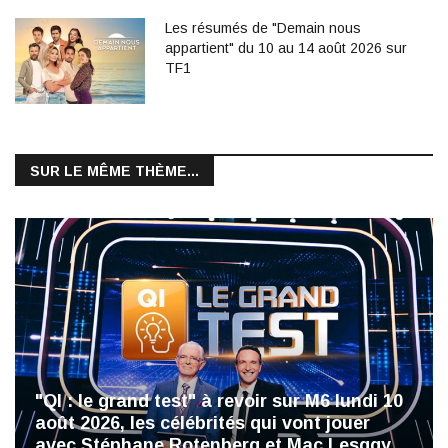
Les résumés de "Demain nous
appartient" du 10 au 14 août 2026 sur
TF1
SUR LE MÊME THÈME...
"QI : le grand test" à revoir sur M6 lundi 10
août 2026, les célébrités qui vont jouer
avec Stéphane Rotenberg et Mac Lesggy