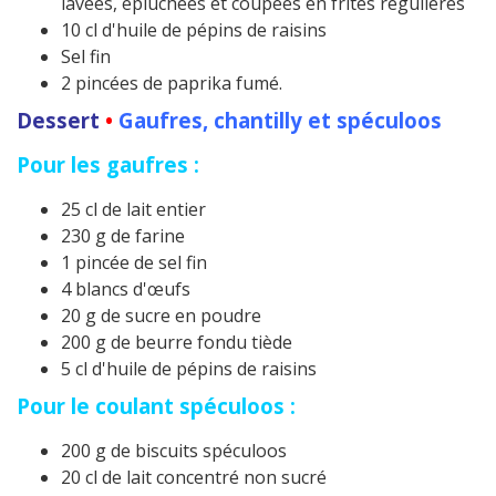
lavées, épluchées et coupées en frites régulières
10 cl d'huile de pépins de raisins
Sel fin
2 pincées de paprika fumé.
Dessert
•
Gaufres, chantilly et spéculoos
Pour les gaufres :
25 cl de lait entier
230 g de farine
1 pincée de sel fin
4 blancs d'œufs
20 g de sucre en poudre
200 g de beurre fondu tiède
5 cl d'huile de pépins de raisins
Pour le coulant spéculoos :
200 g de biscuits spéculoos
20 cl de lait concentré non sucré