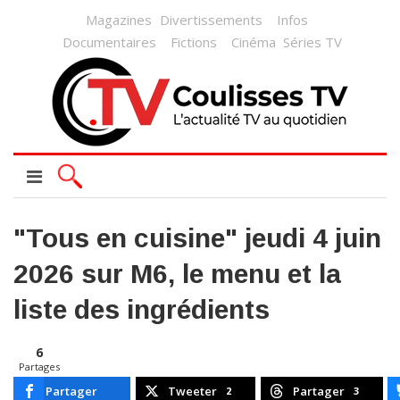
Magazines
Divertissements
Infos
Documentaires
Fictions
Cinéma
Séries TV
"Tous en cuisine" jeudi 4 juin
2026 sur M6, le menu et la
liste des ingrédients
6
Partages
Partager
Tweeter
Partager
2
3