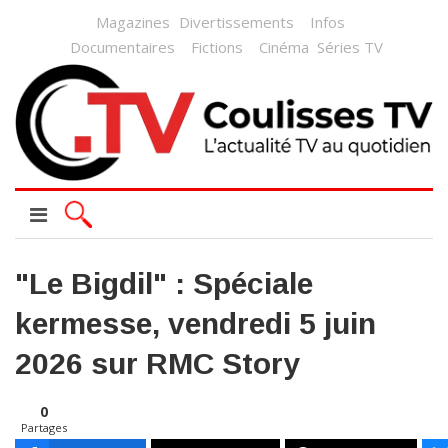
Magazines
Divertissements
Infos
Documentaires
Fictions
Cinéma
Séries TV
"Le Bigdil" : Spéciale
kermesse, vendredi 5 juin
2026 sur RMC Story
0
Partages