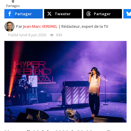
0
Partages
Partager
Tweeter
Partager
Par
Jean-Marc VERDREL
| Rédacteur, expert de la TV
Publié lundi 8 juin 2026
949