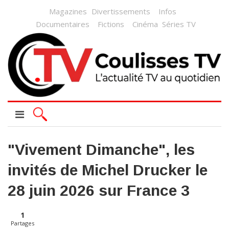
Magazines
Divertissements
Infos
Documentaires
Fictions
Cinéma
Séries TV
"Vivement Dimanche", les
invités de Michel Drucker le
28 juin 2026 sur France 3
1
Partages