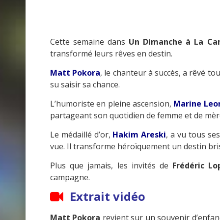
Cette semaine dans
Un Dimanche à La C
transformé leurs rêves en destin.
Matt Pokora
, le chanteur à succès, a rêvé tou
su saisir sa chance.
L’humoriste en pleine ascension,
Marine Leon
partageant son quotidien de femme et de mère s
Le médaillé d’or,
Hakim Areski
, a vu tous se
vue. Il transforme héroïquement un destin bris
Plus que jamais, les invités de
Frédéric Lo
campagne.
Extrait vidéo
Matt Pokora
revient sur un souvenir d’enfan