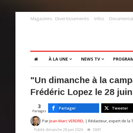
Magazines
Divertissements
Infos
Documentai
À LA UNE
NEWS TV
PROGRA
"Un dimanche à la campa
Frédéric Lopez le 28 jui
3
Partager
Tweeter
Partages
Par
Jean-Marc VERDREL
| Rédacteur, expert de la 
Publié dimanche 28 juin 2026
5897