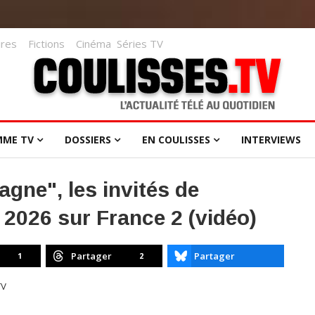
res
Fictions
Cinéma
Séries TV
MME TV
DOSSIERS
EN COULISSES
INTERVIEWS
gne", les invités de
n 2026 sur France 2 (vidéo)
Partager
Partager
1
2
TV