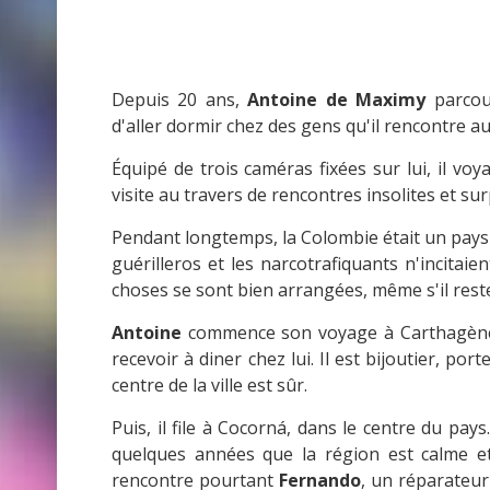
Depuis 20 ans,
Antoine de Maximy
parcour
d'aller dormir chez des gens qu'il rencontre a
Équipé de trois caméras fixées sur lui, il voy
visite au travers de rencontres insolites et su
Pendant longtemps, la Colombie était un pays q
guérilleros et les narcotrafiquants n'incitai
choses se sont bien arrangées, même s'il reste
Antoine
commence son voyage à Carthagène.
recevoir à diner chez lui. Il est bijoutier, po
centre de la ville est sûr.
Puis, il file à Cocorná, dans le centre du pays
quelques années que la région est calme e
rencontre pourtant
Fernando
, un réparateur