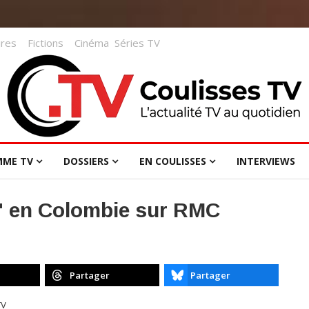
res
Fictions
Cinéma
Séries TV
MME TV
DOSSIERS
EN COULISSES
INTERVIEWS
s" en Colombie sur RMC
Partager
Partager
TV