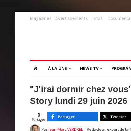
Magazines
Divertissements
Infos
Documentai
À LA UNE
NEWS TV
PROGRA
"J'irai dormir chez vou
Story lundi 29 juin 2026
0
Partager
Tweeter
Partages
Par
Jean-Marc VERDREL
| Rédacteur, expert de la 