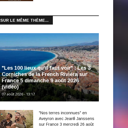
SUR LE MÊME THÈME...
"Les 100 lieux qu'il faut voir" : Les 3
Corniches de la French Riviera sur
France 5 dimanche 9 août 2026
(vidéo)
07 août 2026 - 13:17
"Nos terres inconnues" en
Aveyron avec Jeanfi Janssens
sur France 3 mercredi 26 août