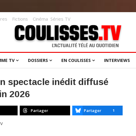
res
Fictions
Cinéma
Séries TV
MME TV
DOSSIERS
EN COULISSES
INTERVIEWS
n spectacle inédit diffusé
in 2026
Partager
Partager
1
TV