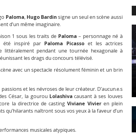
ego
Paloma
,
Hugo Bardin
signe un seul en scène aussi
sent d’un même imaginaire.
ison 1 sous les traits de
Paloma
– personnage né à
 a été inspiré par
Paloma Picasso
et les actrices
e littéralement pendant une tournée hexagonale à
unissant les drags du concours télévisé.
scène avec un spectacle résolument féminin et un brin
passions et les névroses de leur créateur. D’aucun.e.s
 des César, la gourou
Lolashiva
causant à ses louves
ore la directrice de casting
Viviane Vivier
en plein
s qu’hilarants naîtront sous vos yeux à la faveur d’un
performances musicales atypiques.