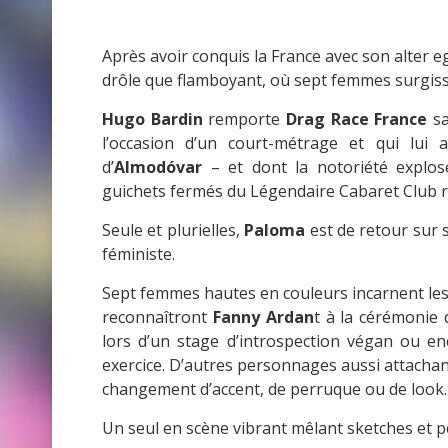
Après avoir conquis la France avec son alter 
drôle que flamboyant, où sept femmes surgis
Hugo Bardin
remporte
Drag Race France
sa
l’occasion d’un court-métrage et qui lui
d’
Almodóvar
– et dont la notoriété explos
guichets fermés du Légendaire Cabaret Club ré
Seule et plurielles,
Paloma
est de retour sur 
féministe.
Sept femmes hautes en couleurs incarnent les 
reconnaîtront
Fanny Ardan
t à la cérémonie
lors d’un stage d’introspection végan ou enc
exercice. D’autres personnages aussi attachant
changement d’accent, de perruque ou de look.
Un seul en scène vibrant mêlant sketches et 