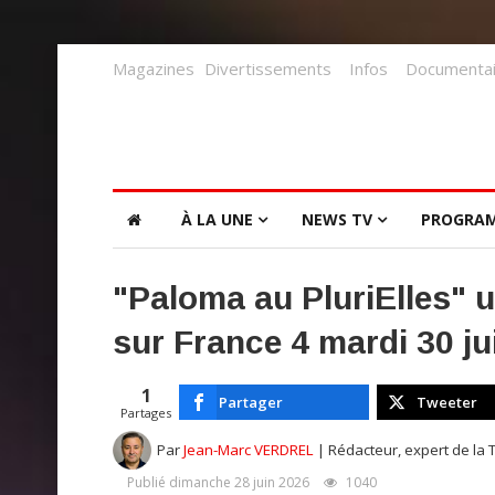
Magazines
Divertissements
Infos
Documentai
À LA UNE
NEWS TV
PROGRA
"Paloma au PluriElles" u
sur France 4 mardi 30 ju
1
Partager
Tweeter
Partages
Par
Jean-Marc VERDREL
| Rédacteur, expert de la 
Publié dimanche 28 juin 2026
1040