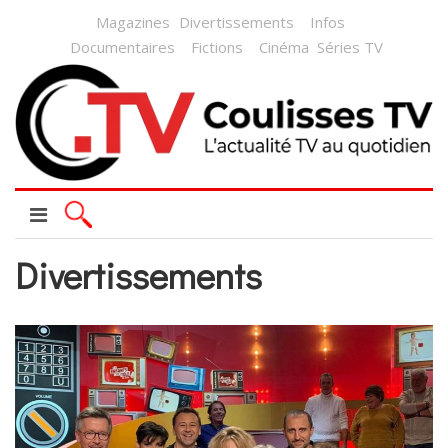
Magazines
Divertissements
Infos
Documentaires
Fictions
Cinéma
Séries TV
Divertissements