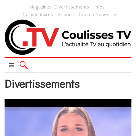
Magazines
Divertissements
Infos
Documentaires
Fictions
Cinéma
Séries TV
Divertissements