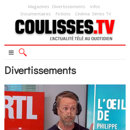
Magazines
Divertissements
Infos
Documentaires
Fictions
Cinéma
Séries TV
Divertissements