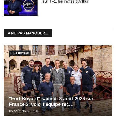
sur TF1, les invités d'Arthur
A NE PAS MANQUER...
FORT BOYARD
"Fort Boyard" samedi 8 août 2026 sur
France 2, voici l'équipe reç…
06 août 2026 - 11:10