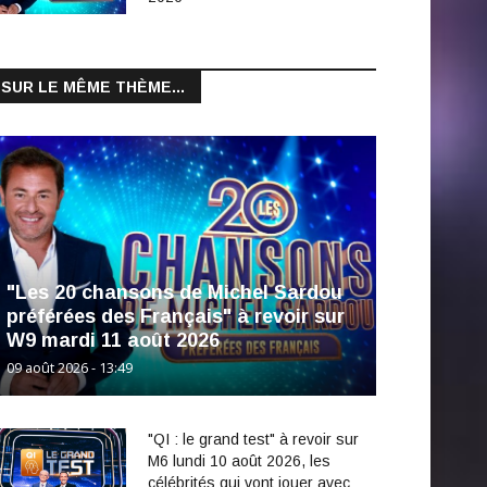
SUR LE MÊME THÈME...
"Les 20 chansons de Michel Sardou
préférées des Français" à revoir sur
W9 mardi 11 août 2026
09 août 2026 - 13:49
"QI : le grand test" à revoir sur
M6 lundi 10 août 2026, les
célébrités qui vont jouer avec