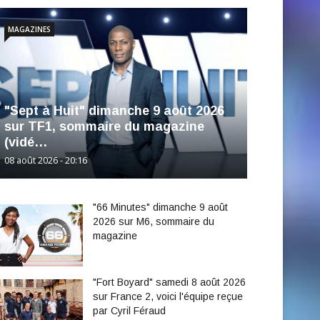
MAGAZINES
"Sept à Huit" dimanche 9 août 2026
sur TF1, sommaire du magazine
(vidé…
08 août 2026 - 20:16
"66 Minutes" dimanche 9 août
2026 sur M6, sommaire du
magazine
"Fort Boyard" samedi 8 août 2026
sur France 2, voici l'équipe reçue
par Cyril Féraud