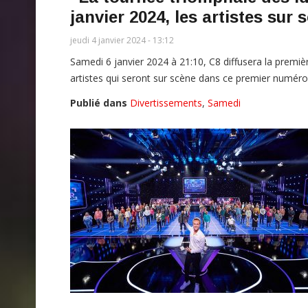
janvier 2024, les artistes sur 
jeudi 4 janvier 2024 - 13:12
Samedi 6 janvier 2024 à 21:10, C8 diffusera la premièr
artistes qui seront sur scène dans ce premier numéro
Publié dans
Divertissements
,
Samedi