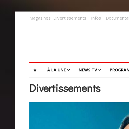
Magazines
Divertissements
Infos
Documentai
À LA UNE
NEWS TV
PROGRA
Divertissements